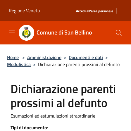
Salta al contenuto principale
|
Regione Veneto
Accedi all'area personale
Comune di San Bellino
Home
>
Amministrazione
>
Documenti e dati
>
Modulistica
>
Dichiarazione parenti prossimi al defunto
Dichiarazione parenti
prossimi al defunto
Esumazioni ed estumulazioni straordinarie
Tipi di documento
: