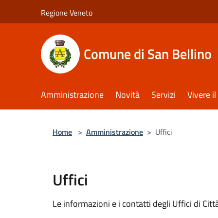
Salta al contenuto principale
Regione Veneto
Comune di San Bellino
Amministrazione
Novità
Servizi
Vivere 
Home
>
Amministrazione
>
Uffici
Uffici
Le informazioni e i contatti degli Uffici di Città,