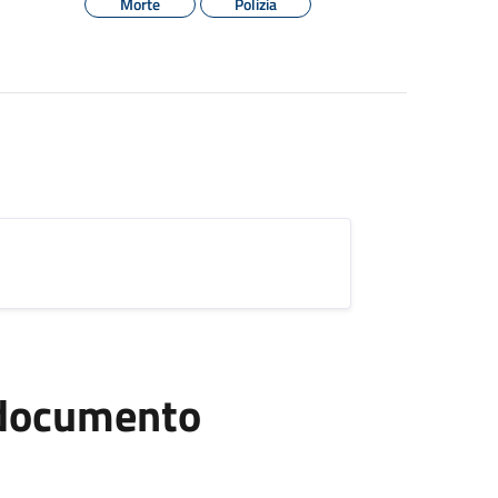
Morte
Polizia
l documento