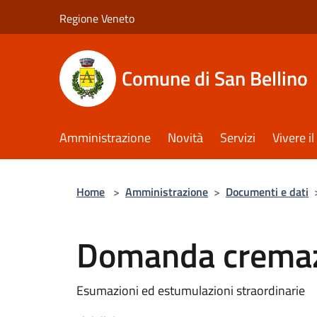
Salta al contenuto principale
Regione Veneto
Comune di San Bellino
Amministrazione
Novità
Servizi
Vivere 
Home
>
Amministrazione
>
Documenti e dati
Domanda cremazi
Esumazioni ed estumulazioni straordinarie