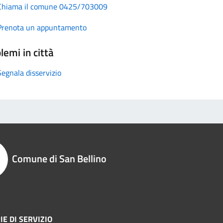
Chiama il comune 0425/703009
Prenota un appuntamento
lemi in città
Segnala disservizio
Comune di San Bellino
IE DI SERVIZIO