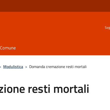
Seg
il Comune
>
Modulistica
>
Domanda cremazione resti mortali
one resti mortali