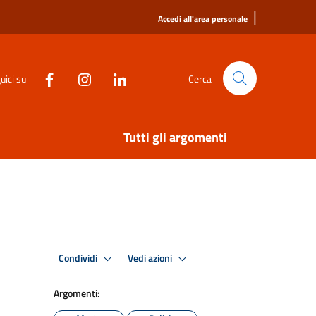
|
Accedi all'area personale
uici su
Cerca
Tutti gli argomenti
Condividi
Vedi azioni
Argomenti: