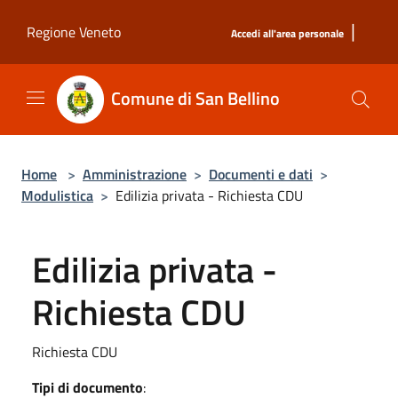
Salta al contenuto principale
|
Regione Veneto
Accedi all'area personale
Comune di San Bellino
Home
>
Amministrazione
>
Documenti e dati
>
Modulistica
>
Edilizia privata - Richiesta CDU
Edilizia privata -
Richiesta CDU
Richiesta CDU
Tipi di documento
: