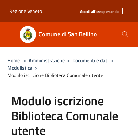
Salta al contenuto principale
|
Regione Veneto
Accedi all'area personale
Comune di San Bellino
Home
>
Amministrazione
>
Documenti e dati
>
Modulistica
>
Modulo iscrizione Biblioteca Comunale utente
Modulo iscrizione
Biblioteca Comunale
utente