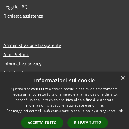
Leggi le FAQ
Richiesta assistenza
Amministrazione trasparente
Albo Pretorio
Informativa privacy
Note legali
×
Informazioni sui cookie
Dichiarazione di accessibilità
Questo sito web utilizza cookie tecnici e assimilati strettamente
necessari al corretto funzionamento e alla navigazione del sito,
nonché un cookie tecnico analitico al solo fine di elaborare
informazioni statistiche, aggregate e anonime.
RSS
Copyright © 2026 • Comune di
Per maggiori dettagli, può consultare la cookie policy al seguente
link
Accessibilità
San Bellino • Powered by
Privacy
Municipium
Accesso
•
RIFIUTA TUTTO
ACCETTA TUTTO