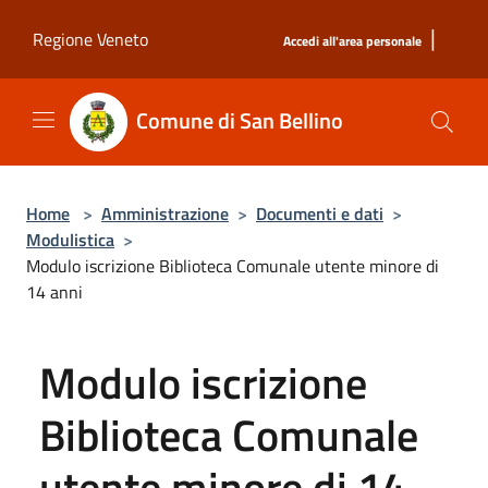
Salta al contenuto principale
|
Regione Veneto
Accedi all'area personale
Comune di San Bellino
Home
>
Amministrazione
>
Documenti e dati
>
Modulistica
>
Modulo iscrizione Biblioteca Comunale utente minore di
14 anni
Modulo iscrizione
Biblioteca Comunale
utente minore di 14