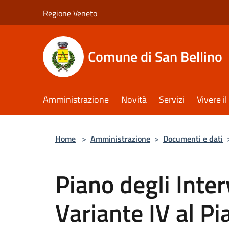
Salta al contenuto principale
Regione Veneto
Comune di San Bellino
Amministrazione
Novità
Servizi
Vivere 
Home
>
Amministrazione
>
Documenti e dati
Piano degli Interv
Variante IV al Pi