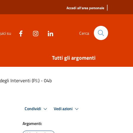
|
Accedi all'area personale
uici su
Cerca
Tutti gli argomenti
degli Interventi (P.I.) - 04b
Condividi
Vedi azioni
Argomenti: