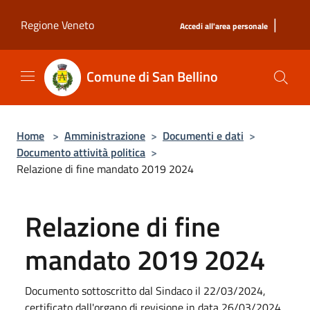
Salta al contenuto principale
|
Regione Veneto
Accedi all'area personale
Comune di San Bellino
Home
>
Amministrazione
>
Documenti e dati
>
Documento attività politica
>
Relazione di fine mandato 2019 2024
Relazione di fine
mandato 2019 2024
Documento sottoscritto dal Sindaco il 22/03/2024,
certificato dall'organo di revisione in data 26/03/2024