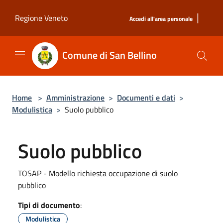
Salta al contenuto principale
|
Regione Veneto
Accedi all'area personale
Comune di San Bellino
Home
>
Amministrazione
>
Documenti e dati
>
Modulistica
>
Suolo pubblico
Suolo pubblico
TOSAP - Modello richiesta occupazione di suolo
pubblico
Tipi di documento
:
Modulistica