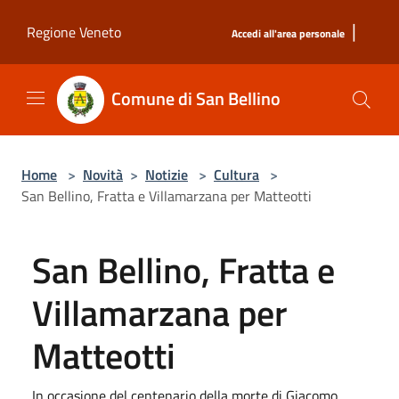
Salta al contenuto principale
|
Regione Veneto
Accedi all'area personale
Comune di San Bellino
Home
>
Novità
>
Notizie
>
Cultura
>
San Bellino, Fratta e Villamarzana per Matteotti
San Bellino, Fratta e
Villamarzana per
Matteotti
In occasione del centenario della morte di Giacomo