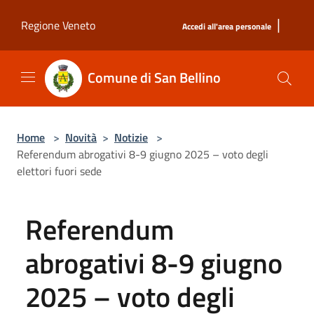
Salta al contenuto principale
|
Regione Veneto
Accedi all'area personale
Comune di San Bellino
Home
>
Novità
>
Notizie
>
Referendum abrogativi 8-9 giugno 2025 – voto degli
elettori fuori sede
Referendum
abrogativi 8-9 giugno
2025 – voto degli