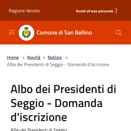
Salta al contenuto principale
|
Regione Veneto
Accedi all'area personale
Comune di San Bellino
Home
>
Novità
>
Notizie
>
Albo dei Presidenti di Seggio - Domanda d'iscrizione
Albo dei Presidenti di
Seggio - Domanda
d'iscrizione
Albo dei Presidenti di Seggio