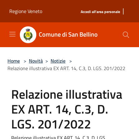
Salta al contenuto principale
|
Regione Veneto
Accedi all'area personale
Comune di San Bellino
Home
>
Novità
>
Notizie
>
Relazione illustrativa EX ART. 14, C.3, D. LGS. 201/2022
Relazione illustrativa
EX ART. 14, C.3, D.
LGS. 201/2022
Relazione illustrativa EX ART. 14, C.3, D. LGS.