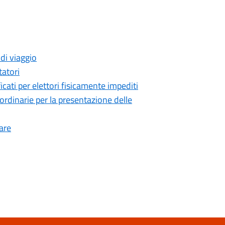
di viaggio
atori
cati per elettori fisicamente impediti
rdinarie per la presentazione delle
are