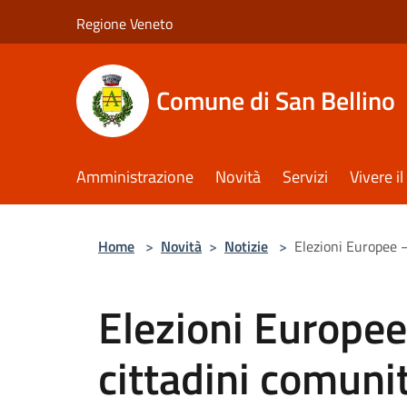
Salta al contenuto principale
Regione Veneto
Comune di San Bellino
Amministrazione
Novità
Servizi
Vivere 
Home
>
Novità
>
Notizie
>
Elezioni Europee –
Elezioni Europee
cittadini comunit