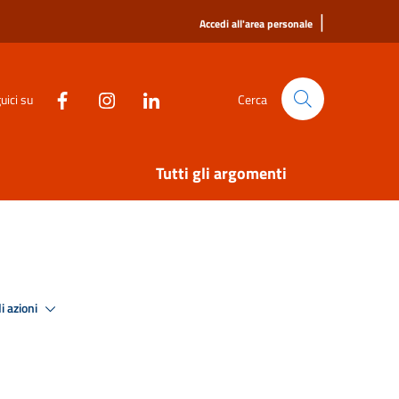
|
Accedi all'area personale
uici su
Cerca
Tutti gli argomenti
i azioni