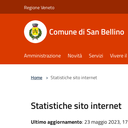
Salta al contenuto principale
Regione Veneto
Comune di San Bellino
Amministrazione
Novità
Servizi
Vivere 
Home
>
Statistiche sito internet
Statistiche sito internet
Ultimo aggiornamento
: 23 maggio 2023, 17