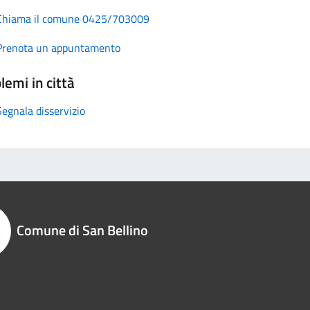
Chiama il comune 0425/703009
Prenota un appuntamento
lemi in città
Segnala disservizio
Comune di San Bellino