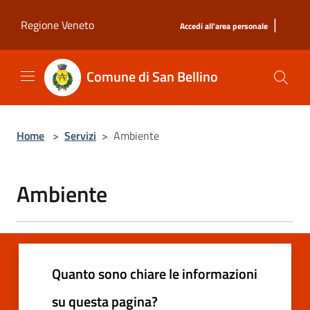
Salta al contenuto principale
|
Regione Veneto
Accedi all'area personale
Comune di San Bellino
Home
>
Servizi
>
Ambiente
Ambiente
Quanto sono chiare le informazioni
su questa pagina?