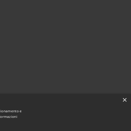
×
nzionamento e
nformazioni