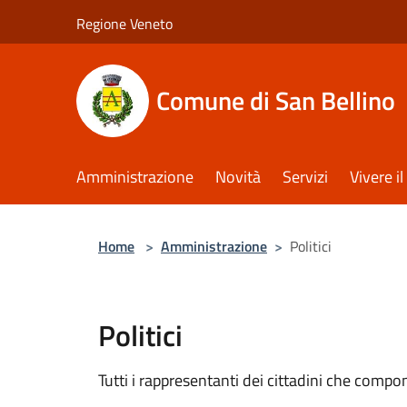
Salta al contenuto principale
Regione Veneto
Comune di San Bellino
Amministrazione
Novità
Servizi
Vivere 
Home
>
Amministrazione
>
Politici
Politici
Tutti i rappresentanti dei cittadini che compo