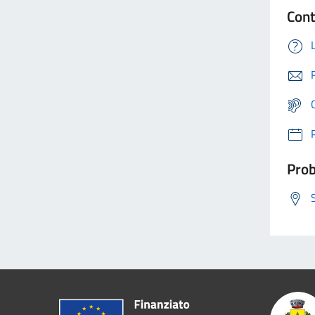
Cont
Prob