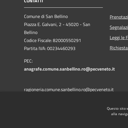
CONTATTI
Comune di San Bellino
Prenotaz
Piazza E. Galvani, 2 - 45020 - San
Segnalazi
Bellino
Leggi le 
Codice Fiscale: 82000550291
Richiesta
Partita IVA: 00234460293
PEC:
anagrafe.comune.sanbellino.ro@pecveneto.it
ragioneria.comune.sanbellino.ro@pecveneto.it
Questo sito 
tecnico.comune.sanbellino.ro@pecveneto.it
alla navig
Centralino Unico: 0425703009