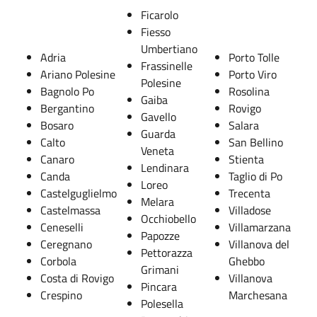
Ficarolo
Fiesso
Umbertiano
Adria
Porto Tolle
Frassinelle
Ariano Polesine
Porto Viro
Polesine
Bagnolo Po
Rosolina
Gaiba
Bergantino
Rovigo
Gavello
Bosaro
Salara
Guarda
Calto
San Bellino
Veneta
Canaro
Stienta
Lendinara
Canda
Taglio di Po
Loreo
Castelguglielmo
Trecenta
Melara
Castelmassa
Villadose
Occhiobello
Ceneselli
Villamarzana
Papozze
Ceregnano
Villanova del
Pettorazza
Corbola
Ghebbo
Grimani
Costa di Rovigo
Villanova
Pincara
Crespino
Marchesana
Polesella