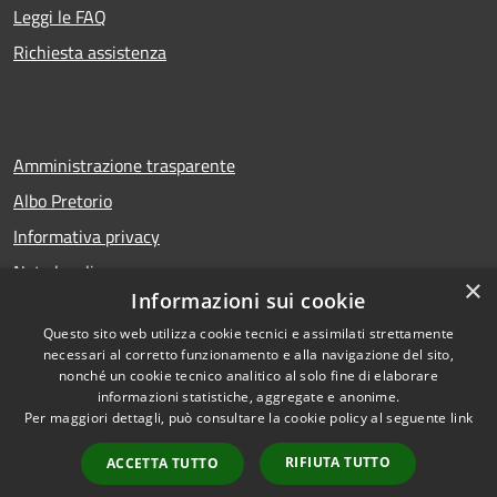
Leggi le FAQ
Richiesta assistenza
Amministrazione trasparente
Albo Pretorio
Informativa privacy
Note legali
×
Informazioni sui cookie
Dichiarazione di accessibilità
Questo sito web utilizza cookie tecnici e assimilati strettamente
necessari al corretto funzionamento e alla navigazione del sito,
nonché un cookie tecnico analitico al solo fine di elaborare
informazioni statistiche, aggregate e anonime.
RSS
Copyright © 2026 • Comune di
Per maggiori dettagli, può consultare la cookie policy al seguente
link
Accessibilità
San Bellino • Powered by
Privacy
Municipium
Accesso
•
RIFIUTA TUTTO
ACCETTA TUTTO
Cookie
redazione