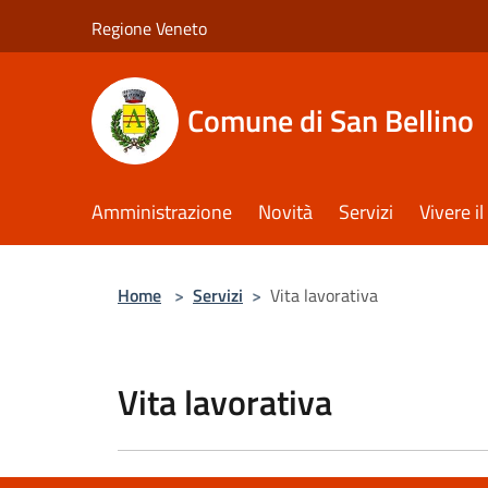
Salta al contenuto principale
Regione Veneto
Comune di San Bellino
Amministrazione
Novità
Servizi
Vivere 
Home
>
Servizi
>
Vita lavorativa
Vita lavorativa