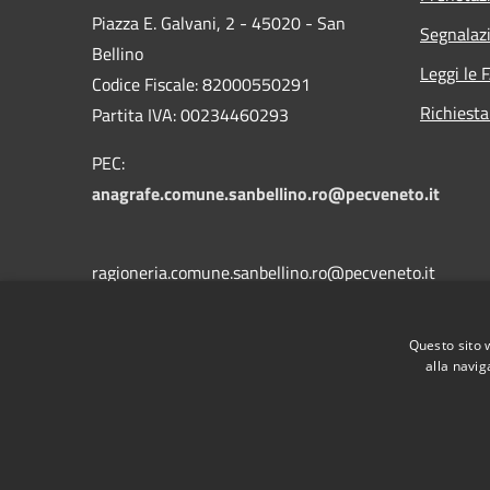
Piazza E. Galvani, 2 - 45020 - San
Segnalazi
Bellino
Leggi le 
Codice Fiscale: 82000550291
Richiesta
Partita IVA: 00234460293
PEC:
anagrafe.comune.sanbellino.ro@pecveneto.it
ragioneria.comune.sanbellino.ro@pecveneto.it
Questo sito 
tecnico.comune.sanbellino.ro@pecveneto.it
alla navig
Centralino Unico: 0425703009