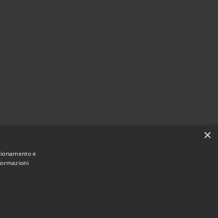
×
nzionamento e
nformazioni