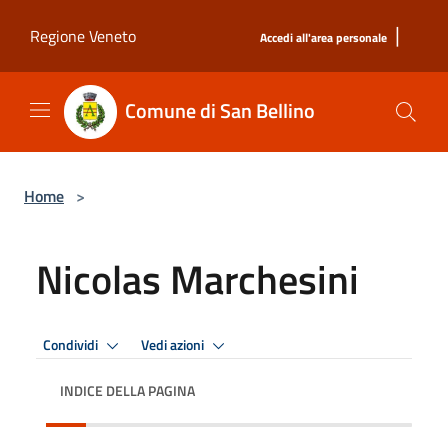
Salta al contenuto principale
|
Regione Veneto
Accedi all'area personale
Comune di San Bellino
Home
>
Nicolas Marchesini
Condividi
Vedi azioni
INDICE DELLA PAGINA