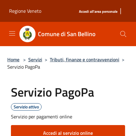
Salta al contenuto principale
|
Regione Veneto
Accedi all'area personale
Comune di San Bellino
Home
>
Servizi
>
Tributi, finanze e contravvenzioni
>
Servizio PagoPa
Servizio PagoPa
Servizio attivo
Servizio per pagamenti online
Accedi al servizio online