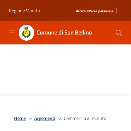
Salta al contenuto principale
|
Regione Veneto
Accedi all'area personale
Comune di San Bellino
Home
>
Argomenti
>
Commercio al minuto