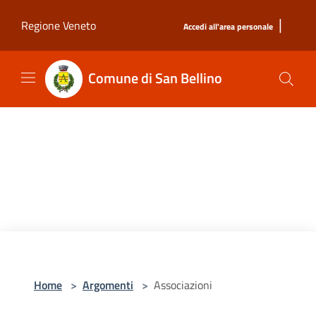
Salta al contenuto principale
|
Regione Veneto
Accedi all'area personale
Comune di San Bellino
Home
>
Argomenti
>
Associazioni