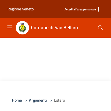
Salta al contenuto principale
|
Regione Veneto
Accedi all'area personale
Comune di San Bellino
Home
>
Argomenti
>
Estero