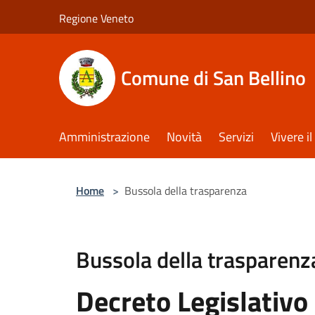
Salta al contenuto principale
Regione Veneto
Comune di San Bellino
Amministrazione
Novità
Servizi
Vivere 
Home
>
Bussola della trasparenza
Bussola della trasparenz
Decreto Legislativo