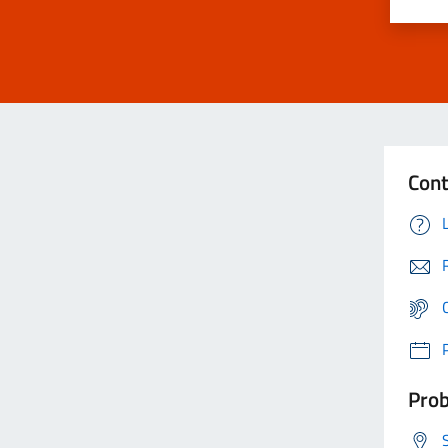
Cont
Prob