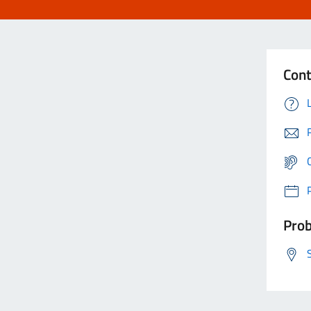
Cont
Prob