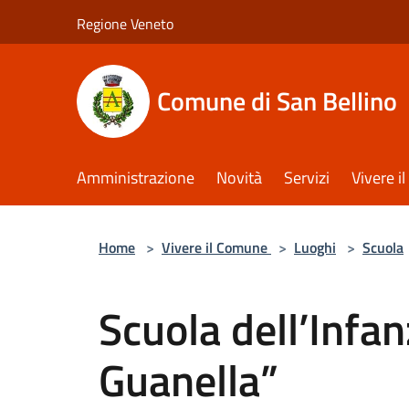
Salta al contenuto principale
Regione Veneto
Comune di San Bellino
Amministrazione
Novità
Servizi
Vivere 
Home
>
Vivere il Comune
>
Luoghi
>
Scuola
Scuola dell’Infan
Guanella”