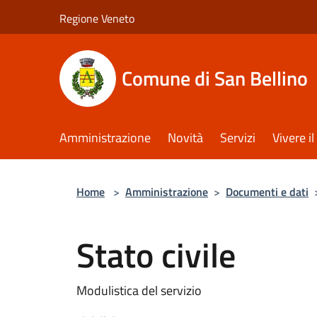
Salta al contenuto principale
Regione Veneto
Comune di San Bellino
Amministrazione
Novità
Servizi
Vivere 
Home
>
Amministrazione
>
Documenti e dati
Stato civile
Modulistica del servizio