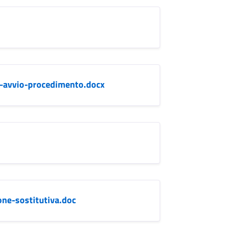
ta-avvio-procedimento.docx
one-sostitutiva.doc