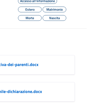
Accesso all'informazione
Estero
Matrimonio
Morte
Nascita
iva-dei-parenti.docx
mile-dichiarazione.docx