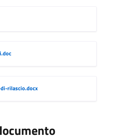
i.doc
-di-rilascio.docx
l documento