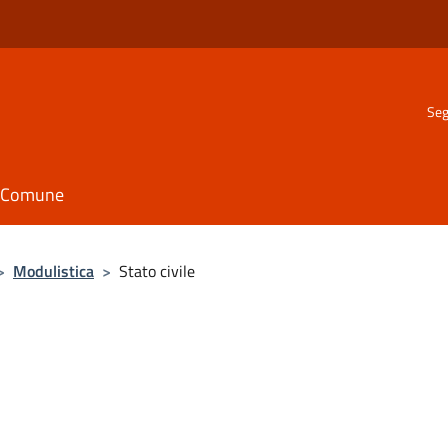
Seg
il Comune
>
Modulistica
>
Stato civile