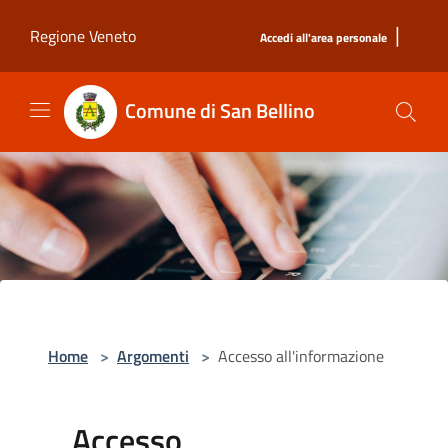
Salta al contenuto principale
|
Regione Veneto
Accedi all'area personale
Comune di San Bellino
Home
>
Argomenti
>
Accesso all'informazione
Accesso