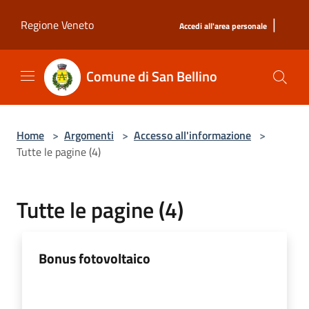
Salta al contenuto principale
|
Regione Veneto
Accedi all'area personale
Comune di San Bellino
Home
>
Argomenti
>
Accesso all'informazione
>
Tutte le pagine (4)
Tutte le pagine (4)
Bonus fotovoltaico