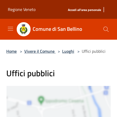
Salta al contenuto principale
|
Regione Veneto
Accedi all'area personale
Comune di San Bellino
Home
>
Vivere il Comune
>
Luoghi
>
Uffici pubblici
Uffici pubblici