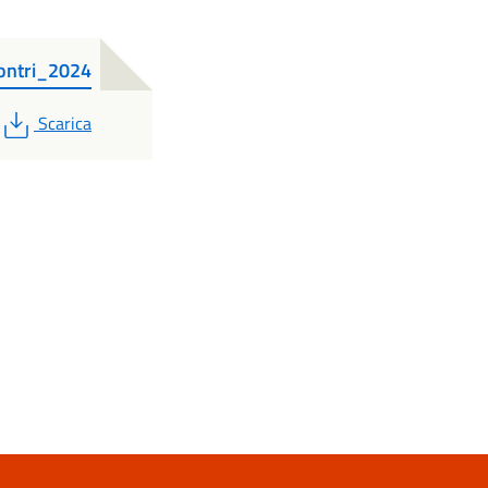
ontri_2024
PDF
Scarica