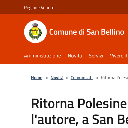
Salta al contenuto principale
Regione Veneto
Comune di San Bellino
Amministrazione
Novità
Servizi
Vivere 
Home
>
Novità
>
Comunicati
>
Ritorna Polesi
Ritorna Polesine
l'autore, a San 