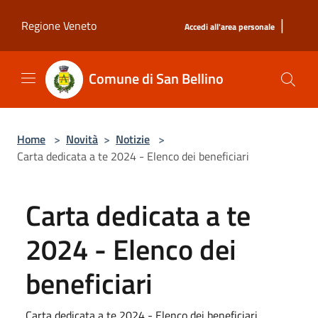
Salta al contenuto principale
|
Regione Veneto
Accedi all'area personale
Comune di San Bellino
Home
>
Novità
>
Notizie
>
Carta dedicata a te 2024 - Elenco dei beneficiari
Carta dedicata a te
2024 - Elenco dei
beneficiari
Carta dedicata a te 2024 - Elenco dei beneficiari