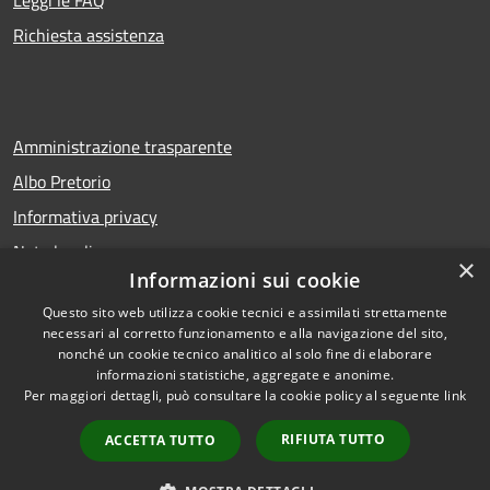
Leggi le FAQ
Richiesta assistenza
Amministrazione trasparente
Albo Pretorio
Informativa privacy
Note legali
×
Informazioni sui cookie
Dichiarazione di accessibilità
Questo sito web utilizza cookie tecnici e assimilati strettamente
necessari al corretto funzionamento e alla navigazione del sito,
nonché un cookie tecnico analitico al solo fine di elaborare
informazioni statistiche, aggregate e anonime.
RSS
Copyright © 2026 • Comune di
Per maggiori dettagli, può consultare la cookie policy al seguente
link
Accessibilità
San Bellino • Powered by
Privacy
Municipium
Accesso
•
RIFIUTA TUTTO
ACCETTA TUTTO
Cookie
redazione