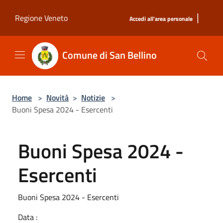
Salta al contenuto principale
|
Regione Veneto
Accedi all'area personale
Comune di San Bellino
Home
>
Novità
>
Notizie
>
Buoni Spesa 2024 - Esercenti
Buoni Spesa 2024 -
Esercenti
Buoni Spesa 2024 - Esercenti
Data :