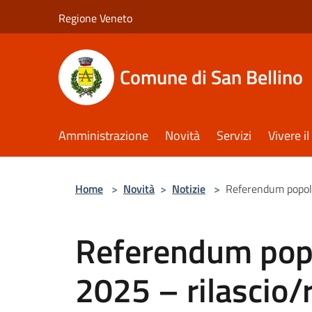
Salta al contenuto principale
Regione Veneto
Comune di San Bellino
Amministrazione
Novità
Servizi
Vivere 
Home
>
Novità
>
Notizie
>
Referendum popola
Referendum popo
2025 – rilascio/