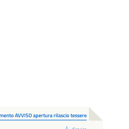
ento AVVISO apertura rilascio tessere
PDF