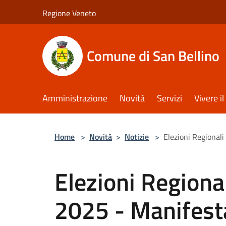
Salta al contenuto principale
Regione Veneto
Comune di San Bellino
Amministrazione
Novità
Servizi
Vivere 
Home
>
Novità
>
Notizie
>
Elezioni Regional
Elezioni Region
2025 - Manifest