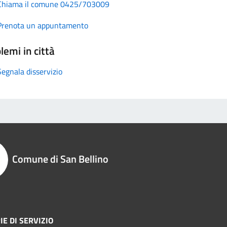
Chiama il comune 0425/703009
Prenota un appuntamento
lemi in città
Segnala disservizio
Comune di San Bellino
IE DI SERVIZIO