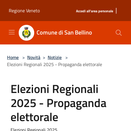
Salta al contenuto principale
|
Regione Veneto
Accedi all'area personale
Comune di San Bellino
Home
>
Novità
>
Notizie
>
Elezioni Regionali 2025 - Propaganda elettorale
Elezioni Regionali
2025 - Propaganda
elettorale
Elezioni Regionali 2025