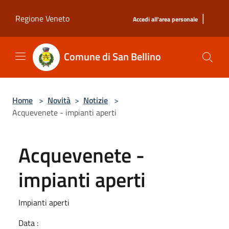
Salta al contenuto principale
|
Regione Veneto
Accedi all'area personale
Comune di San Bellino
Home
>
Novità
>
Notizie
>
Acquevenete - impianti aperti
Acquevenete -
impianti aperti
Impianti aperti
Data :