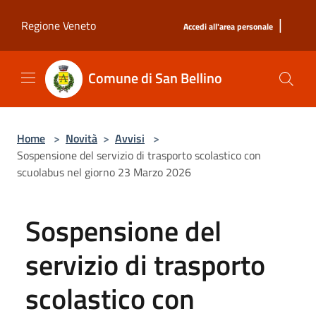
Salta al contenuto principale
|
Regione Veneto
Accedi all'area personale
Comune di San Bellino
Home
>
Novità
>
Avvisi
>
Sospensione del servizio di trasporto scolastico con
scuolabus nel giorno 23 Marzo 2026
Sospensione del
servizio di trasporto
scolastico con