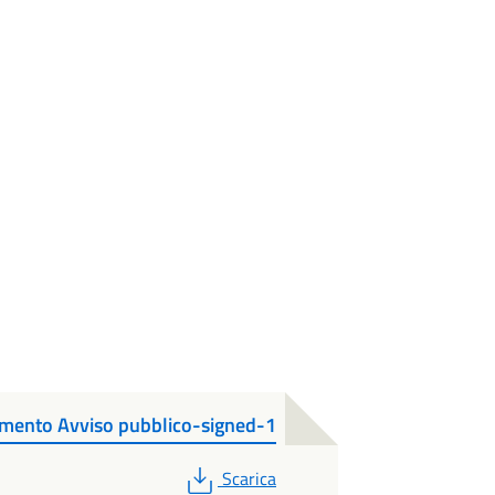
mento Avviso pubblico-signed-1
PDF
Scarica