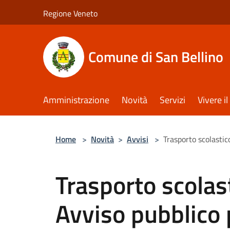
Salta al contenuto principale
Regione Veneto
Comune di San Bellino
Amministrazione
Novità
Servizi
Vivere 
Home
>
Novità
>
Avvisi
>
Trasporto scolastico
Trasporto scolast
Avviso pubblico 