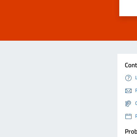
Cont
Prob