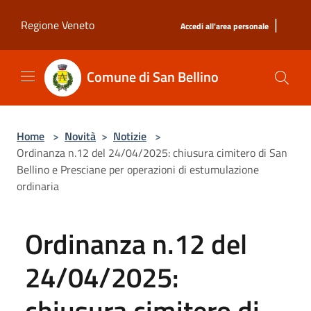
Salta al contenuto principale
|
Regione Veneto
Accedi all'area personale
Comune di San Bellino
Home
>
Novità
>
Notizie
>
Ordinanza n.12 del 24/04/2025: chiusura cimitero di San
Bellino e Presciane per operazioni di estumulazione
ordinaria
Ordinanza n.12 del
24/04/2025:
chiusura cimitero di