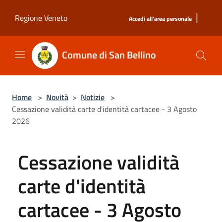
Salta al contenuto principale
|
Regione Veneto
Accedi all'area personale
Comune di San Bellino
Home
>
Novità
>
Notizie
>
Cessazione validità carte d'identità cartacee - 3 Agosto
2026
Cessazione validità
carte d'identità
cartacee - 3 Agosto