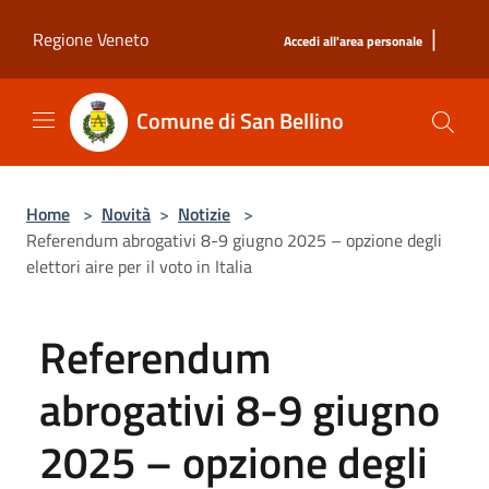
Salta al contenuto principale
|
Regione Veneto
Accedi all'area personale
Comune di San Bellino
Home
>
Novità
>
Notizie
>
Referendum abrogativi 8-9 giugno 2025 – opzione degli
elettori aire per il voto in Italia
Referendum
abrogativi 8-9 giugno
2025 – opzione degli