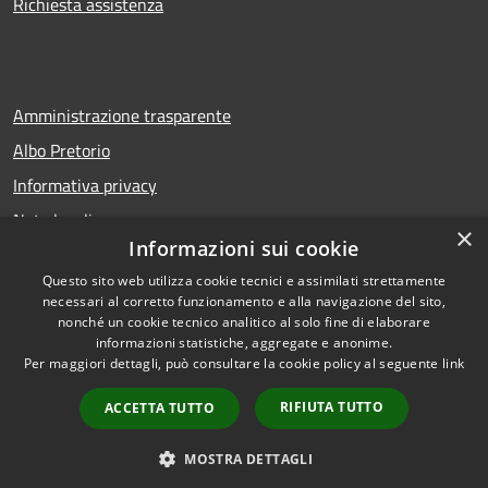
Richiesta assistenza
Amministrazione trasparente
Albo Pretorio
Informativa privacy
Note legali
×
Informazioni sui cookie
Dichiarazione di accessibilità
Questo sito web utilizza cookie tecnici e assimilati strettamente
necessari al corretto funzionamento e alla navigazione del sito,
nonché un cookie tecnico analitico al solo fine di elaborare
informazioni statistiche, aggregate e anonime.
RSS
Copyright © 2026 • Comune di
Per maggiori dettagli, può consultare la cookie policy al seguente
link
Accessibilità
San Bellino • Powered by
Privacy
Municipium
Accesso
•
RIFIUTA TUTTO
ACCETTA TUTTO
Cookie
redazione
Mappa del sito
MOSTRA DETTAGLI