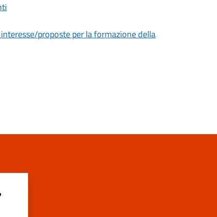
ti
 interesse/proposte per la formazione della
?