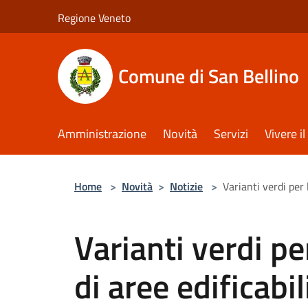
Salta al contenuto principale
Regione Veneto
Comune di San Bellino
Amministrazione
Novità
Servizi
Vivere 
Home
>
Novità
>
Notizie
>
Varianti verdi per l
Varianti verdi pe
di aree edificabil