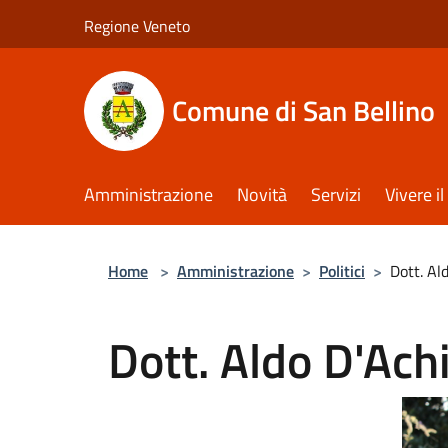
Salta al contenuto principale
Regione Veneto
Comune di San Bellino
Amministrazione
Novità
Servizi
Vivere 
Home
>
Amministrazione
>
Politici
>
Dott. Al
Dott. Aldo D'Achi