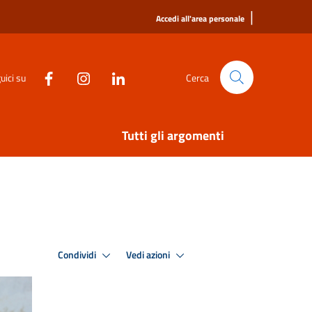
|
Accedi all'area personale
uici su
Cerca
Tutti gli argomenti
Condividi
Vedi azioni