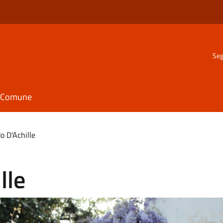
Seg
il Comune
do D'Achille
lle