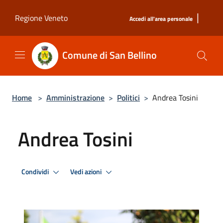
Salta al contenuto principale
|
Regione Veneto
Accedi all'area personale
Comune di San Bellino
Home
>
Amministrazione
>
Politici
>
Andrea Tosini
Andrea Tosini
Condividi
Vedi azioni