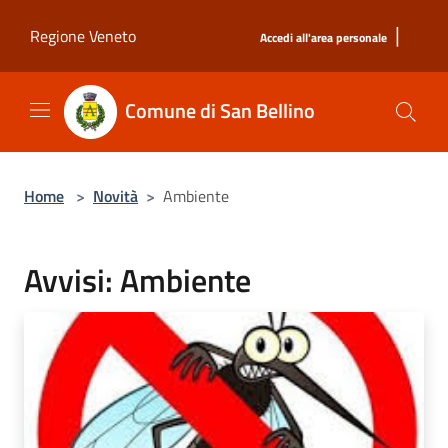
Salta al contenuto principale
|
Regione Veneto
Accedi all'area personale
Comune di San Bellino
Home
>
Novità
>
Ambiente
Avvisi: Ambiente