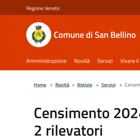
Salta al contenuto principale
Regione Veneto
Comune di San Bellino
Amministrazione
Novità
Servizi
Vivere 
Home
>
Novità
>
Notizie
>
Servizi
>
Censime
Censimento 2024 
2 rilevatori