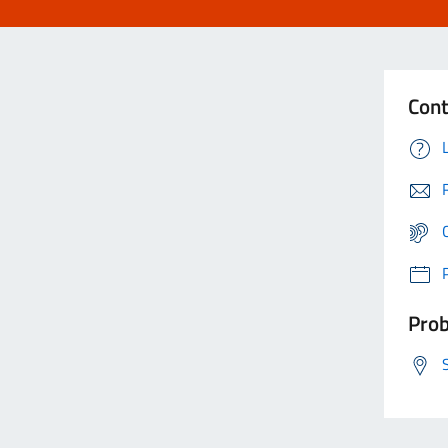
Cont
Prob