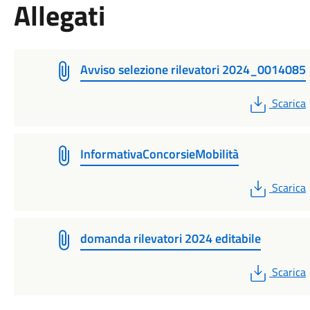
Allegati
Avviso selezione rilevatori 2024_0014085
PDF
Scarica
InformativaConcorsieMobilità
PDF
Scarica
domanda rilevatori 2024 editabile
PDF
Scarica