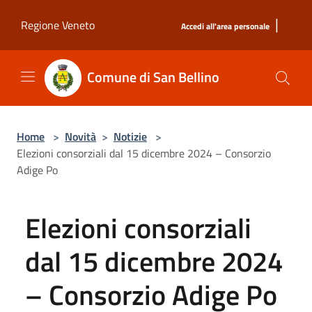
Salta al contenuto principale
|
Regione Veneto
Accedi all'area personale
Comune di San Bellino
Home
>
Novità
>
Notizie
>
Elezioni consorziali dal 15 dicembre 2024 – Consorzio
Adige Po
Elezioni consorziali
dal 15 dicembre 2024
– Consorzio Adige Po