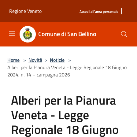
Salta al contenuto principale
|
Regione Veneto
Accedi all'area personale
Comune di San Bellino
Home
>
Novità
>
Notizie
>
Alberi per la Pianura Veneta - Legge Regionale 18 Giugno
2024, n. 14 – campagna 2026
Alberi per la Pianura
Veneta - Legge
Regionale 18 Giugno